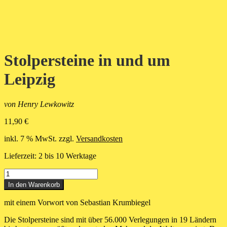
Stolpersteine in und um
Leipzig
von Henry Lewkowitz
11,90
€
inkl. 7 % MwSt.
zzgl.
Versandkosten
Lieferzeit:
2 bis 10 Werktage
Stolpersteine
in
In den Warenkorb
und
um
mit einem Vorwort von Sebastian Krumbiegel
Leipzig
Menge
Die Stolpersteine sind mit über 56.000 Verlegungen in 19 Ländern