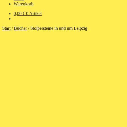
Warenkorb
0,00
€
0 Artikel
Start
/
Bücher
/
Stolpersteine in und um Leipzig