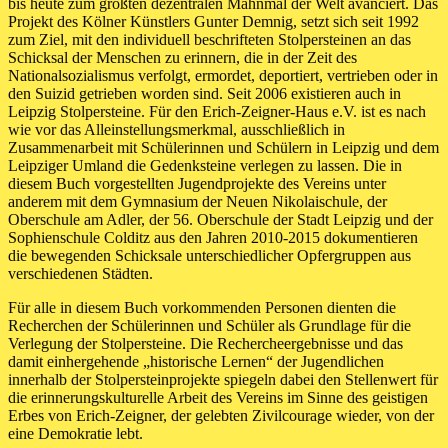
bis heute zum größten dezentralen Mahnmal der Welt avanciert. Das
Projekt des Kölner Künstlers Gunter Demnig, setzt sich seit 1992
zum Ziel, mit den individuell beschrifteten Stolpersteinen an das
Schicksal der Menschen zu erinnern, die in der Zeit des
Nationalsozialismus verfolgt, ermordet, deportiert, vertrieben oder in
den Suizid getrieben worden sind. Seit 2006 existieren auch in
Leipzig Stolpersteine. Für den Erich-Zeigner-Haus e.V. ist es nach
wie vor das Alleinstellungsmerkmal, ausschließlich in
Zusammenarbeit mit Schülerinnen und Schülern in Leipzig und dem
Leipziger Umland die Gedenksteine verlegen zu lassen. Die in
diesem Buch vorgestellten Jugendprojekte des Vereins unter
anderem mit dem Gymnasium der Neuen Nikolaischule, der
Oberschule am Adler, der 56. Oberschule der Stadt Leipzig und der
Sophienschule Colditz aus den Jahren 2010-2015 dokumentieren
die bewegenden Schicksale unterschiedlicher Opfergruppen aus
verschiedenen Städten.
Für alle in diesem Buch vorkommenden Personen dienten die
Recherchen der Schülerinnen und Schüler als Grundlage für die
Verlegung der Stolpersteine. Die Rechercheergebnisse und das
damit einhergehende „historische Lernen“ der Jugendlichen
innerhalb der Stolpersteinprojekte spiegeln dabei den Stellenwert für
die erinnerungskulturelle Arbeit des Vereins im Sinne des geistigen
Erbes von Erich-Zeigner, der gelebten Zivilcourage wieder, von der
eine Demokratie lebt.