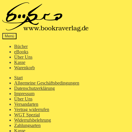
Zur
Zum
Navigation
Inhalt
springen
springen
Menü
Bücher
eBooks
Über Uns
Kasse
Warenkorb
Start
Allgemeine Geschäftsbedingungen
Datenschutzerklärung
Impressum
Über Uns
Versandarten
Vertrag widerrufen
WGT Spezial
Widerrufsbelehrung
Zahlungsarten
Kasse