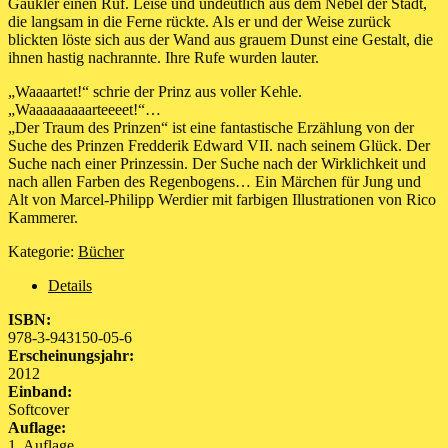
Gaukler einen Ruf. Leise und undeutlich aus dem Nebel der Stadt,
die langsam in die Ferne rückte. Als er und der Weise zurück
blickten löste sich aus der Wand aus grauem Dunst eine Gestalt, die
ihnen hastig nachrannte. Ihre Rufe wurden lauter.
„Waaaartet!“ schrie der Prinz aus voller Kehle.
„Waaaaaaaaarteeeet!“…
„Der Traum des Prinzen“ ist eine fantastische Erzählung von der
Suche des Prinzen Fredderik Edward VII. nach seinem Glück. Der
Suche nach einer Prinzessin. Der Suche nach der Wirklichkeit und
nach allen Farben des Regenbogens… Ein Märchen für Jung und
Alt von Marcel-Philipp Werdier mit farbigen Illustrationen von Rico
Kammerer.
Kategorie:
Bücher
Details
ISBN:
978-3-943150-05-6
Erscheinungsjahr:
2012
Einband:
Softcover
Auflage:
1. Auflage