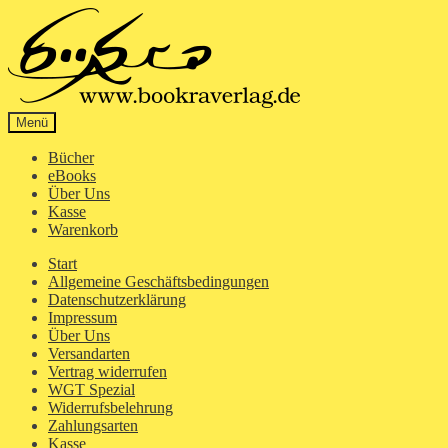
Zur
Zum
Navigation
Inhalt
springen
springen
Menü
Bücher
eBooks
Über Uns
Kasse
Warenkorb
Start
Allgemeine Geschäftsbedingungen
Datenschutzerklärung
Impressum
Über Uns
Versandarten
Vertrag widerrufen
WGT Spezial
Widerrufsbelehrung
Zahlungsarten
Kasse