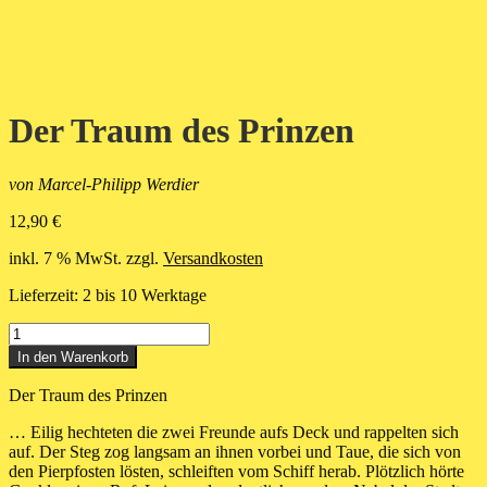
Der Traum des Prinzen
von Marcel-Philipp Werdier
12,90
€
inkl. 7 % MwSt.
zzgl.
Versandkosten
Lieferzeit:
2 bis 10 Werktage
Der
Traum
In den Warenkorb
des
Prinzen
Der Traum des Prinzen
Menge
… Eilig hechteten die zwei Freunde aufs Deck und rappelten sich
auf. Der Steg zog langsam an ihnen vorbei und Taue, die sich von
den Pierpfosten lösten, schleiften vom Schiff herab. Plötzlich hörte